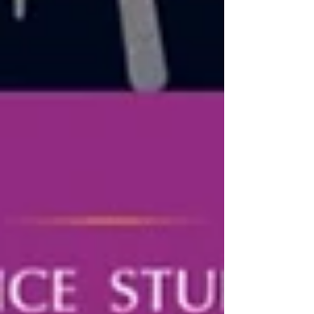
日・12日・26日（19日はお休み） 社交ダンスはも
ちろん、ダンス未経験者の方でも安心してスター
トできるクラスです。 まずは体を動かして社交ダ
ンスの楽しさを感じましょう！ ポイント数…3P/
回・10P/月（月4回開講時のみ） （現金でのお支払
いの場合は1回2,000円です。） 👠Beautifulダンス
講座 （担当：松野葵） 金曜 14：00～15：
20（月2回）​ 8月の開催日…14日・28日 ​しなやかに
動けるような体作りから始まり、ラテンとスタン
ダートを関連付けて学んでいきます。 ポイント数…
4P/回 （現金でのお支払いの場合は1回2,500円で
す。） 💪レベルアップベーシック （担当：松
野葵） ​金曜 18：00～18：50（月4回