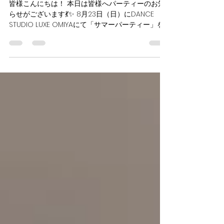
LUXE OMIYA
7月10日
読了時間: 1分
🌌Summer Party 開催のお知
らせ🏵️
皆様こんにちは！ 本日は皆様へパーティーのお知
らせがございます💃✨ 8月23日（日）にDANCE
STUDIO LUXE OMIYAにて「サマーパーティー」を
開催することとなりました！🍉✨ 第1部：11:00-
14:00 第2部：15:30-18:30 の２部開催でございま
す！ たっぷり踊れるダンスタイム、抽選会、LUXE
スタッフのプロショーと盛りだくさんのパーティ
ーでございます🌻💫 トライアル＆アマチュアデモ
ンストレーション(フルデモ・ミニデモ)のご参加も
募集しております！ お気軽にスタッフまでお声が
けくださいませ♪ LUXE会員の皆様はもちろん、会員
でない方のご参加も大歓迎です！✨✨ LUXEで素敵
な熱い1日を過ごしませんか🥰 皆様のご参加をスタ
ッフ一同、心よりお待ちしております❣️