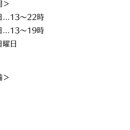
間＞
…13～22時
…13～19時
日曜日
備＞