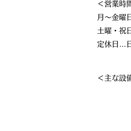
＜営業時
月～金曜日
土曜・祝日
​定休日…
＜主な設