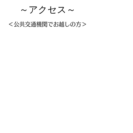
～​アクセス～
＜公共交通機関でお越しの方＞
JR・東武アーバンパークライ
ン・埼玉新都市交通ニューシャ
トル
「大宮駅西口」より、歩行者デ
ッキで徒歩5分。
「ソニックシティビル」と「パ
レスホテル大宮」の奥に位置す