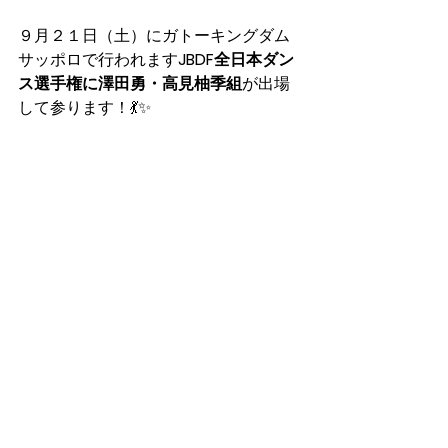
９月２１日（土）にガトーキングダム
サッポロで行われます
JBDF全日本ダン
ス選手権に澤田勇・高見柚季組
が出場
して参ります！💃✨