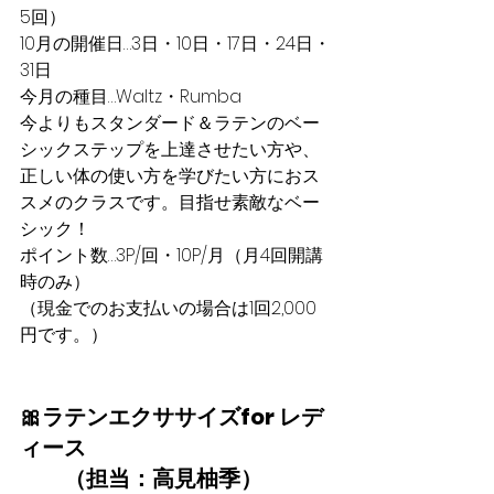
5回）​
10月の開催日…3日・10日・17日・24日・
31日
今月の種目…Waltz・Rumba
​今よりもスタンダード＆ラテンのベー
シックステップを上達させたい方や、
正しい体の使い方を学びたい方におス
スメのクラスです。目指せ素敵なベー
シック！
ポイント数…3P/回・10P/月（月4回開講
時のみ）
（現金でのお支払いの場合は1回2,000
円です。）
🎀ラテンエクササイズ​for レデ
ィース
　　（担当：高見柚季）