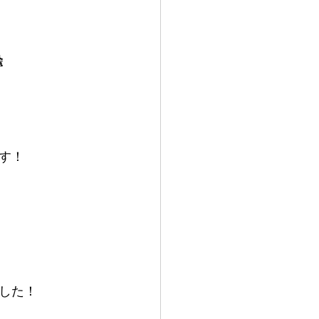

す！
した！