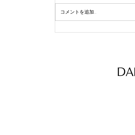
コメントを追加…
☀️8月 グループレッスンのお
知らせ🍉
DA