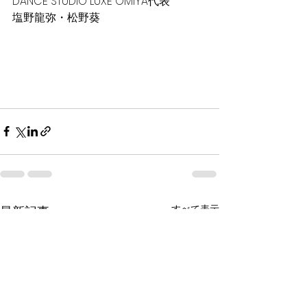
DANCE STUDIO LUXE OMIYA代表
塩野龍弥・松野葵
すべて表示
最新記事